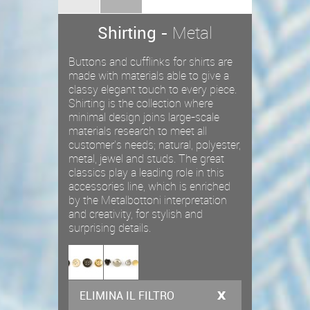
Shirting -
Metal
Buttons and cufflinks for shirts are
made with materials able to give a
classy elegant touch to every piece.
Shirting is the collection where
minimal design joins large-scale
materials research to meet all
customer’s needs; natural, polyester,
metal, jewel and studs. The great
classics play a leading role in this
accessories line, which is enriched
by the Metalbottoni interpretation
and creativity, for stylish and
surprising details.
ELIMINA IL FILTRO